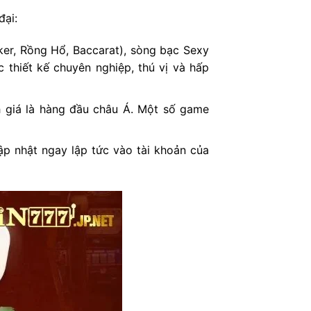
đại:
ker, Rồng Hổ, Baccarat), sòng bạc Sexy
 thiết kế chuyên nghiệp, thú vị và hấp
h giá là hàng đầu châu Á. Một số game
ập nhật ngay lập tức vào tài khoản của