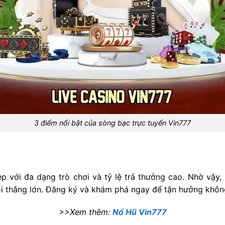
3 điểm nổi bật của sòng bạc trực tuyến Vin777
 với đa dạng trò chơi và tỷ lệ trả thưởng cao. Nhờ vậy, 
ội thắng lớn. Đăng ký và khám phá ngay để tận hưởng không
>>Xem thêm:
Nổ Hũ Vin777