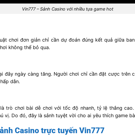
Vin777 – Sảnh Casino với nhiều tựa game hot
luật chơi đơn giản chỉ cần dự đoán đúng kết quả giữa bank
chơi không thể bỏ qua.
tại đây ngày càng tăng. Người chơi chỉ cần đặt cược trên 
 hấp dẫn.
là trò chơi bài dễ chơi với tốc độ nhanh, tỷ lệ thắng ca
ú vị. Do đó, đây là sảnh tuyệt vời cho ai yêu thích game b
ảnh Casino trực tuyến Vin777