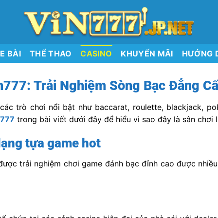
E BÀI
THỂ THAO
CASINO
KHUYẾN MÃI
HƯỚNG 
n777: Trải Nghiệm Sòng Bạc Đẳng Cấ
các trò chơi nổi bật như baccarat, roulette, blackjack, 
n777
trong bài viết dưới đây để hiểu vì sao đây là sân chơi
dạng tựa game hot
 được trải nghiệm chơi game đánh bạc đỉnh cao được nhiều 