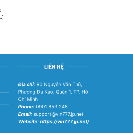
ò
.]
LIÊN HỆ
Địa chỉ:
80 Nguyễn Văn Thủ,
Phường Đa Kao, Quận 1, TP. Hồ
Chí Minh
Phone:
0901 653 248
Email:
support@vin777.jp.net
Website:
https://vin777.jp.net/