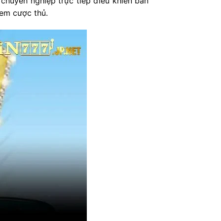
 chuyên nghiệp trực tiếp điều khiển bàn
 em cược thủ.