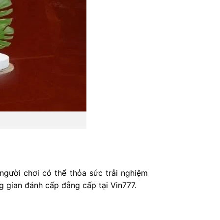
người chơi có thể thỏa sức trải nghiệm
 gian đánh cấp đẳng cấp tại Vin777.