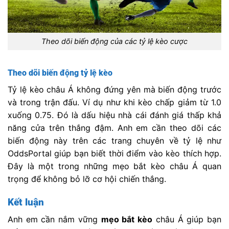
Theo dõi biến động của các tỷ lệ kèo cược
Theo dõi biến động tỷ lệ kèo
Tỷ lệ kèo châu Á không đứng yên mà biến động trước
và trong trận đấu. Ví dụ như khi kèo chấp giảm từ 1.0
xuống 0.75. Đó là dấu hiệu nhà cái đánh giá thấp khả
năng cửa trên thắng đậm. Anh em cần theo dõi các
biến động này trên các trang chuyên về tỷ lệ như
OddsPortal giúp bạn biết thời điểm vào kèo thích hợp.
Đây là một trong những mẹo bắt kèo châu Á quan
trọng để không bỏ lỡ cơ hội chiến thắng.
Kết luận
Anh em cần nắm vững
mẹo bắt kèo
châu Á giúp bạn