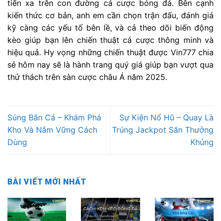
tiến xa trên con đường cá cược bóng đá. Bên cạnh
kiến thức cơ bản, anh em cần chọn trận đấu, đánh giá
kỹ càng các yếu tố bên lề, và cả theo dõi biến động
kèo giúp bạn lên chiến thuật cá cược thông minh và
hiệu quả. Hy vọng những chiến thuật được Vin777 chia
sẻ hôm nay sẽ là hành trang quý giá giúp bạn vượt qua
thử thách trên sàn cược châu Á năm 2025.
Súng Bắn Cá – Khám Phá
Sự Kiện Nổ Hũ – Quay Là
Kho Và Nắm Vững Cách
Trúng Jackpot Săn Thưởng
Dùng
Khủng
BÀI VIẾT MỚI NHẤT