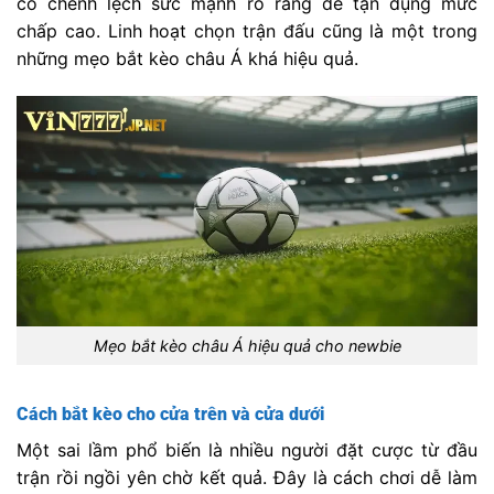
có chênh lệch sức mạnh rõ ràng để tận dụng mức
chấp cao. Linh hoạt chọn trận đấu cũng là một trong
những mẹo bắt kèo châu Á khá hiệu quả.
Mẹo bắt kèo châu Á hiệu quả cho newbie
Cách bắt kèo cho cửa trên và cửa dưới
Một sai lầm phổ biến là nhiều người đặt cược từ đầu
trận rồi ngồi yên chờ kết quả. Đây là cách chơi dễ làm