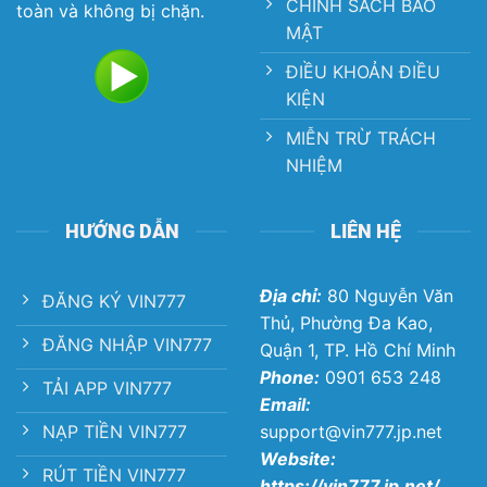
CHÍNH SÁCH BẢO
toàn và không bị chặn.
MẬT
ĐIỀU KHOẢN ĐIỀU
KIỆN
MIỄN TRỪ TRÁCH
NHIỆM
HƯỚNG DẪN
LIÊN HỆ
Địa chỉ:
80 Nguyễn Văn
ĐĂNG KÝ VIN777
Thủ, Phường Đa Kao,
ĐĂNG NHẬP VIN777
Quận 1, TP. Hồ Chí Minh
Phone:
0901 653 248
TẢI APP VIN777
Email:
NẠP TIỀN VIN777
support@vin777.jp.net
Website:
RÚT TIỀN VIN777
https://vin777.jp.net/