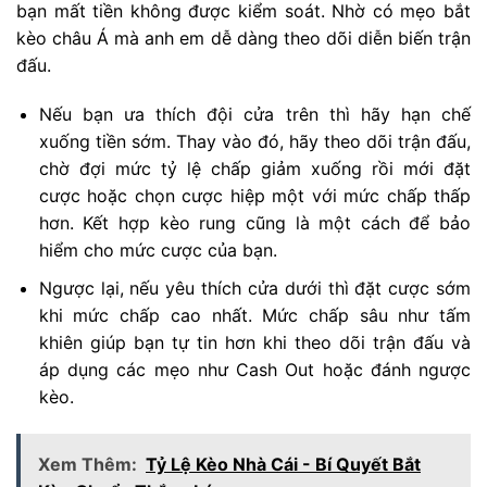
bạn mất tiền không được kiểm soát. Nhờ có mẹo bắt
kèo châu Á mà anh em dễ dàng theo dõi diễn biến trận
đấu.
Nếu bạn ưa thích đội cửa trên thì hãy hạn chế
xuống tiền sớm. Thay vào đó, hãy theo dõi trận đấu,
chờ đợi mức tỷ lệ chấp giảm xuống rồi mới đặt
cược hoặc chọn cược hiệp một với mức chấp thấp
hơn. Kết hợp kèo rung cũng là một cách để bảo
hiểm cho mức cược của bạn.
Ngược lại, nếu yêu thích cửa dưới thì đặt cược sớm
khi mức chấp cao nhất. Mức chấp sâu như tấm
khiên giúp bạn tự tin hơn khi theo dõi trận đấu và
áp dụng các mẹo như Cash Out hoặc đánh ngược
kèo.
Xem Thêm:
Tỷ Lệ Kèo Nhà Cái - Bí Quyết Bắt