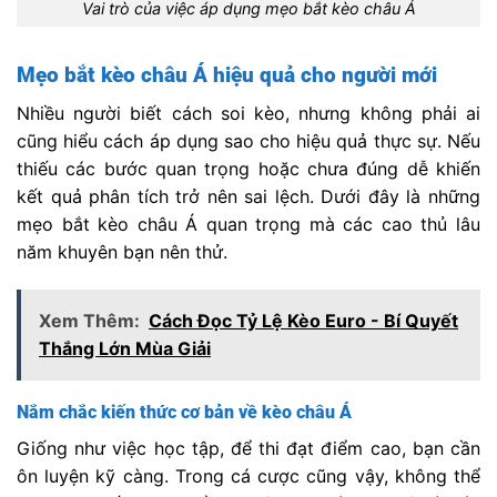
Vai trò của việc áp dụng mẹo bắt kèo châu Á
Mẹo bắt kèo châu Á hiệu quả cho người mới
Nhiều người biết cách soi kèo, nhưng không phải ai
cũng hiểu cách áp dụng sao cho hiệu quả thực sự. Nếu
thiếu các bước quan trọng hoặc chưa đúng dễ khiến
kết quả phân tích trở nên sai lệch. Dưới đây là những
mẹo bắt kèo châu Á quan trọng mà các cao thủ lâu
năm khuyên bạn nên thử.
Xem Thêm:
Cách Đọc Tỷ Lệ Kèo Euro - Bí Quyết
Thắng Lớn Mùa Giải
Nắm chắc kiến thức cơ bản về kèo châu Á
Giống như việc học tập, để thi đạt điểm cao, bạn cần
ôn luyện kỹ càng. Trong cá cược cũng vậy, không thể