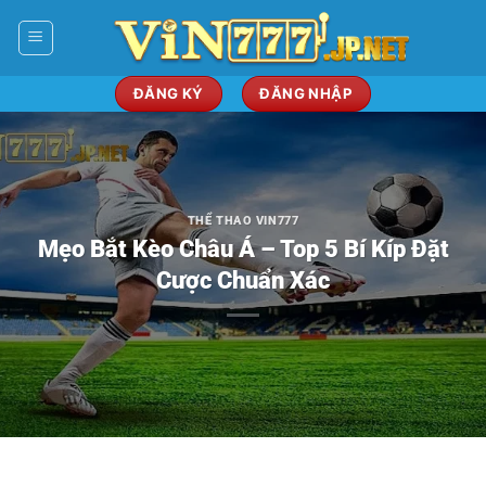
Bỏ
qua
nội
dung
ĐĂNG KÝ
ĐĂNG NHẬP
THỂ THAO VIN777
Mẹo Bắt Kèo Châu Á – Top 5 Bí Kíp Đặt
Cược Chuẩn Xác